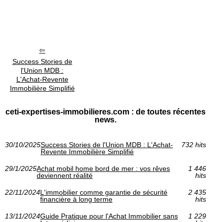
Success Stories de
l'Union MDB :
L'Achat-Revente
Immobilière Simplifié
ceti-expertises-immobilieres.com : de toutes récentes
news.
30/10/2025
Success Stories de l'Union MDB : L'Achat-
732 hits
Revente Immobilière Simplifié
29/1/2025
Achat mobil home bord de mer : vos rêves
1 446
deviennent réalité
hits
22/11/2024
L'immobilier comme garantie de sécurité
2 435
financière à long terme
hits
13/11/2024
Guide Pratique pour l'Achat Immobilier sans
1 229