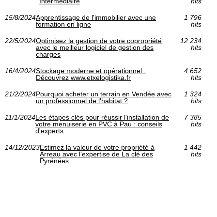
Intermédiaire
hits
15/8/2024
Apprentissage de l'immobilier avec une
1 796
formation en ligne
hits
22/5/2024
Optimisez la gestion de votre copropriété
12 234
avec le meilleur logiciel de gestion des
hits
charges
16/4/2024
Stockage moderne et opérationnel :
4 652
Découvrez www.etxelogistika.fr
hits
21/2/2024
Pourquoi acheter un terrain en Vendée avec
1 324
un professionnel de l'habitat ?
hits
11/1/2024
Les étapes clés pour réussir l'installation de
7 385
votre menuiserie en PVC à Pau : conseils
hits
d'experts
14/12/2023
Estimez la valeur de votre propriété à
1 442
Arreau avec l'expertise de La clé des
hits
Pyrénées