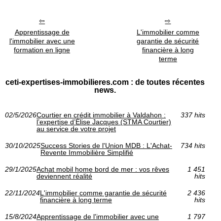
Apprentissage de
L'immobilier comme
l'immobilier avec une
garantie de sécurité
formation en ligne
financière à long
terme
ceti-expertises-immobilieres.com : de toutes récentes
news.
02/5/2026
Courtier en crédit immobilier à Valdahon :
337 hits
l’expertise d’Élise Jacques (STMA Courtier)
au service de votre projet
30/10/2025
Success Stories de l'Union MDB : L'Achat-
734 hits
Revente Immobilière Simplifié
29/1/2025
Achat mobil home bord de mer : vos rêves
1 451
deviennent réalité
hits
22/11/2024
L'immobilier comme garantie de sécurité
2 436
financière à long terme
hits
15/8/2024
Apprentissage de l'immobilier avec une
1 797