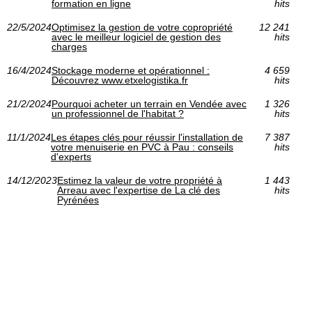
formation en ligne
hits
22/5/2024
Optimisez la gestion de votre copropriété
12 241
avec le meilleur logiciel de gestion des
hits
charges
16/4/2024
Stockage moderne et opérationnel :
4 659
Découvrez www.etxelogistika.fr
hits
21/2/2024
Pourquoi acheter un terrain en Vendée avec
1 326
un professionnel de l'habitat ?
hits
11/1/2024
Les étapes clés pour réussir l'installation de
7 387
votre menuiserie en PVC à Pau : conseils
hits
d'experts
14/12/2023
Estimez la valeur de votre propriété à
1 443
Arreau avec l'expertise de La clé des
hits
Pyrénées