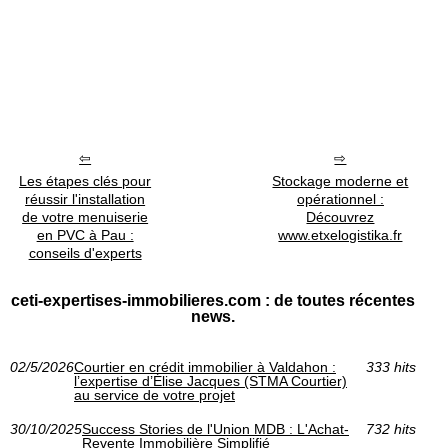
Les étapes clés pour
Stockage moderne et
réussir l'installation
opérationnel :
de votre menuiserie
Découvrez
en PVC à Pau :
www.etxelogistika.fr
conseils d'experts
ceti-expertises-immobilieres.com : de toutes récentes
news.
02/5/2026
Courtier en crédit immobilier à Valdahon :
333 hits
l’expertise d’Élise Jacques (STMA Courtier)
au service de votre projet
30/10/2025
Success Stories de l'Union MDB : L'Achat-
732 hits
Revente Immobilière Simplifié