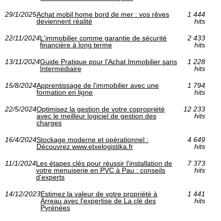
29/1/2025
Achat mobil home bord de mer : vos rêves
1 444
deviennent réalité
hits
22/11/2024
L'immobilier comme garantie de sécurité
2 433
financière à long terme
hits
13/11/2024
Guide Pratique pour l'Achat Immobilier sans
1 228
Intermédiaire
hits
15/8/2024
Apprentissage de l'immobilier avec une
1 794
formation en ligne
hits
22/5/2024
Optimisez la gestion de votre copropriété
12 233
avec le meilleur logiciel de gestion des
hits
charges
16/4/2024
Stockage moderne et opérationnel :
4 649
Découvrez www.etxelogistika.fr
hits
11/1/2024
Les étapes clés pour réussir l'installation de
7 373
votre menuiserie en PVC à Pau : conseils
hits
d'experts
14/12/2023
Estimez la valeur de votre propriété à
1 441
Arreau avec l'expertise de La clé des
hits
Pyrénées