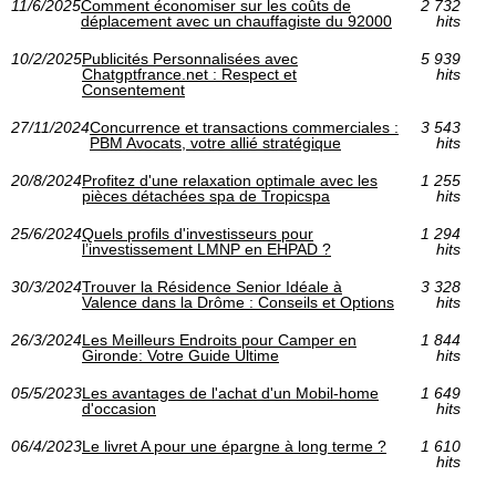
11/6/2025
Comment économiser sur les coûts de
2 732
déplacement avec un chauffagiste du 92000
hits
10/2/2025
Publicités Personnalisées avec
5 939
Chatgptfrance.net : Respect et
hits
Consentement
27/11/2024
Concurrence et transactions commerciales :
3 543
PBM Avocats, votre allié stratégique
hits
20/8/2024
Profitez d'une relaxation optimale avec les
1 255
pièces détachées spa de Tropicspa
hits
25/6/2024
Quels profils d'investisseurs pour
1 294
l’investissement LMNP en EHPAD ?
hits
30/3/2024
Trouver la Résidence Senior Idéale à
3 328
Valence dans la Drôme : Conseils et Options
hits
26/3/2024
Les Meilleurs Endroits pour Camper en
1 844
Gironde: Votre Guide Ultime
hits
05/5/2023
Les avantages de l'achat d'un Mobil-home
1 649
d'occasion
hits
06/4/2023
Le livret A pour une épargne à long terme ?
1 610
hits