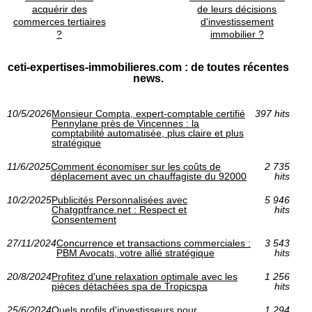
acquérir des
de leurs décisions
commerces tertiaires
d'investissement
?
immobilier ?
ceti-expertises-immobilieres.com : de toutes récentes
news.
10/5/2026
Monsieur Compta, expert-comptable certifié
397 hits
Pennylane près de Vincennes : la
comptabilité automatisée, plus claire et plus
stratégique
11/6/2025
Comment économiser sur les coûts de
2 735
déplacement avec un chauffagiste du 92000
hits
10/2/2025
Publicités Personnalisées avec
5 946
Chatgptfrance.net : Respect et
hits
Consentement
27/11/2024
Concurrence et transactions commerciales :
3 543
PBM Avocats, votre allié stratégique
hits
20/8/2024
Profitez d'une relaxation optimale avec les
1 256
pièces détachées spa de Tropicspa
hits
25/6/2024
Quels profils d'investisseurs pour
1 294