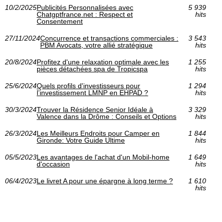
10/2/2025
Publicités Personnalisées avec
5 939
Chatgptfrance.net : Respect et
hits
Consentement
27/11/2024
Concurrence et transactions commerciales :
3 543
PBM Avocats, votre allié stratégique
hits
20/8/2024
Profitez d'une relaxation optimale avec les
1 255
pièces détachées spa de Tropicspa
hits
25/6/2024
Quels profils d'investisseurs pour
1 294
l’investissement LMNP en EHPAD ?
hits
30/3/2024
Trouver la Résidence Senior Idéale à
3 329
Valence dans la Drôme : Conseils et Options
hits
26/3/2024
Les Meilleurs Endroits pour Camper en
1 844
Gironde: Votre Guide Ultime
hits
05/5/2023
Les avantages de l'achat d'un Mobil-home
1 649
d'occasion
hits
06/4/2023
Le livret A pour une épargne à long terme ?
1 610
hits