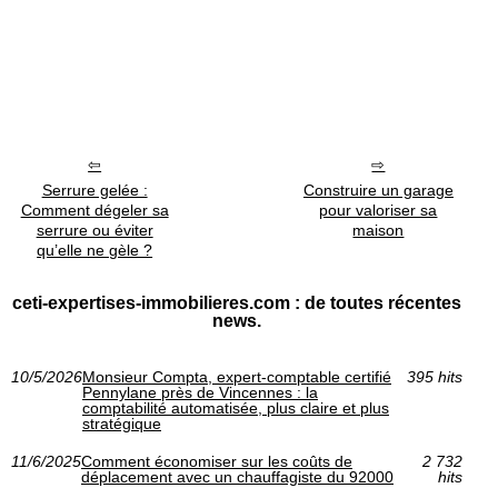
Serrure gelée :
Construire un garage
Comment dégeler sa
pour valoriser sa
serrure ou éviter
maison
qu’elle ne gèle ?
ceti-expertises-immobilieres.com : de toutes récentes
news.
10/5/2026
Monsieur Compta, expert-comptable certifié
395 hits
Pennylane près de Vincennes : la
comptabilité automatisée, plus claire et plus
stratégique
11/6/2025
Comment économiser sur les coûts de
2 732
déplacement avec un chauffagiste du 92000
hits