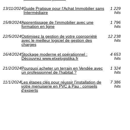
13/11/2024
Guide Pratique pour l'Achat Immobilier sans
1 229
Intermédiaire
hits
15/8/2024
Apprentissage de l'immobilier avec une
1 796
formation en ligne
hits
22/5/2024
Optimisez la gestion de votre copropriété
12 238
avec le meilleur logiciel de gestion des
hits
charges
16/4/2024
Stockage moderne et opérationnel :
4 653
Découvrez www.etxelogistika.fr
hits
21/2/2024
Pourquoi acheter un terrain en Vendée avec
1 324
un professionnel de l'habitat ?
hits
11/1/2024
Les étapes clés pour réussir l'installation de
7 386
votre menuiserie en PVC à Pau : conseils
hits
d'experts