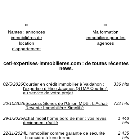
Nantes : annonces
Ma formation
immobilières de
immobilière pour les
location
agences
d'appartement
ceti-expertises-immobilieres.com : de toutes récentes
news.
02/5/2026
Courtier en crédit immobilier à Valdahon :
336 hits
l’expertise d’Élise Jacques (STMA Courtier)
au service de votre projet
30/10/2025
Success Stories de l'Union MDB : L'Achat-
732 hits
Revente Immobilière Simplifié
29/1/2025
Achat mobil home bord de mer : vos rêves
1 448
deviennent réalité
hits
22/11/2024
L'immobilier comme garantie de sécurité
2 435
financière à long terme
hits