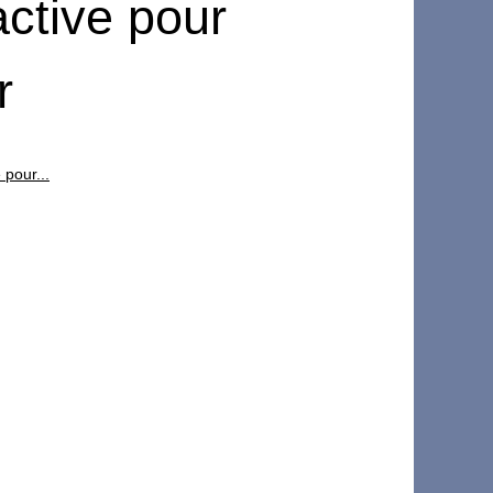
active pour
r
 pour...