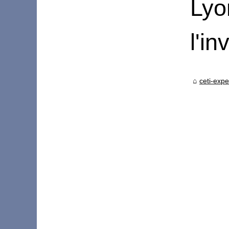
Lyo
l'i
ceti-exp