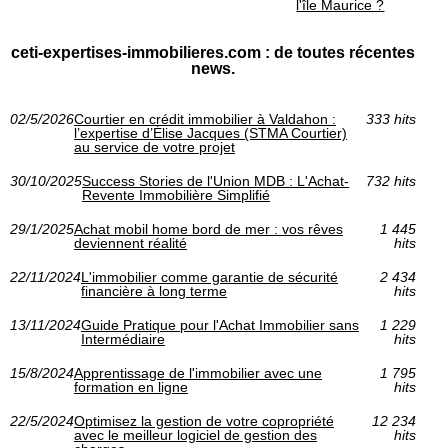
l'île Maurice ?
ceti-expertises-immobilieres.com : de toutes récentes
news.
02/5/2026
Courtier en crédit immobilier à Valdahon :
333 hits
l’expertise d’Élise Jacques (STMA Courtier)
au service de votre projet
30/10/2025
Success Stories de l'Union MDB : L'Achat-
732 hits
Revente Immobilière Simplifié
29/1/2025
Achat mobil home bord de mer : vos rêves
1 445
deviennent réalité
hits
22/11/2024
L'immobilier comme garantie de sécurité
2 434
financière à long terme
hits
13/11/2024
Guide Pratique pour l'Achat Immobilier sans
1 229
Intermédiaire
hits
15/8/2024
Apprentissage de l'immobilier avec une
1 795
formation en ligne
hits
22/5/2024
Optimisez la gestion de votre copropriété
12 234
avec le meilleur logiciel de gestion des
hits