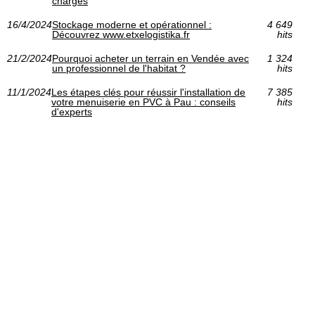
charges
16/4/2024
Stockage moderne et opérationnel :
4 649
Découvrez www.etxelogistika.fr
hits
21/2/2024
Pourquoi acheter un terrain en Vendée avec
1 324
un professionnel de l'habitat ?
hits
11/1/2024
Les étapes clés pour réussir l'installation de
7 385
votre menuiserie en PVC à Pau : conseils
hits
d'experts