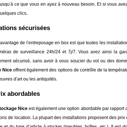
 jusqu'à ce que vous en ayez à nouveau besoin. Et si vous ave
quelques clics.
lations sécurisées
avantage de l'entreposage en box est que toutes les installati
méras de surveillance 24h/24 et 7j/7. Vous avez ainsi la ga
ement sécurisé, sans avoir à vous soucier du vol ou des domma
e Nice
offrent également des options de contrôle de la températu
uvres d'art ou les antiquités.
ix abordables
tockage Nice
est également une option abordable par rapport 
ns de location. La plupart des installations proposent des prix 
e et du type d'article à stocker (meubles, boîtes, etc.). Il est 