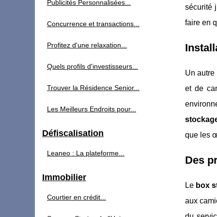
Publicités Personnalisées...
sécurité
faire en 
Concurrence et transactions...
Profitez d'une relaxation...
Instal
Quels profils d'investisseurs...
Un autre 
Trouver la Résidence Senior...
et de ca
environn
Les Meilleurs Endroits pour...
stockag
Défiscalisation
que les œ
Leaneo : La plateforme...
Des pr
Immobilier
Le
box s
Courtier en crédit...
aux camio
du servic