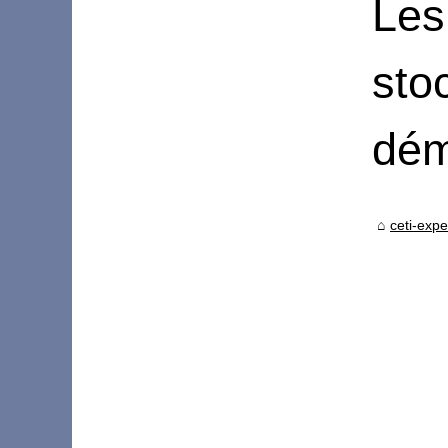
Les
sto
dém
ceti-exp