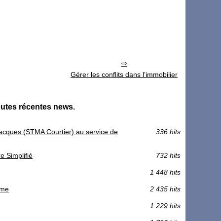
Gérer les conflits dans l’immobilier
outes récentes news.
e Jacques (STMA Courtier) au service de
336 hits
e Simplifié
732 hits
1 448 hits
rme
2 435 hits
1 229 hits