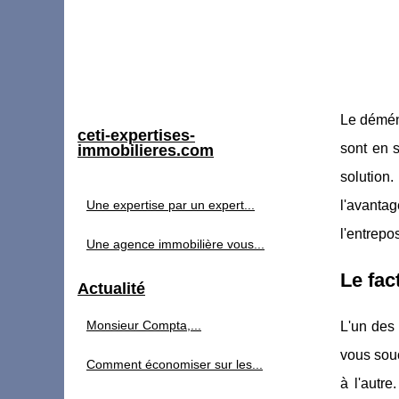
Le démén
ceti-expertises-
sont en 
immobilieres.com
solution
Une expertise par un expert...
l'avanta
l'entrep
Une agence immobilière vous...
Le fa
Actualité
Monsieur Compta,...
L'un des
vous souc
Comment économiser sur les...
à l'autre