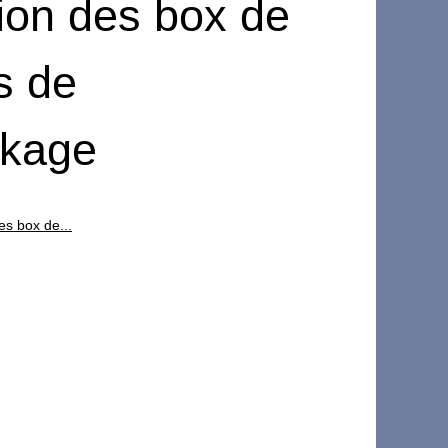
tion des box de
s de
ckage
es box de...